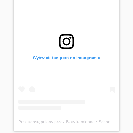
Wyświetl ten post na Instagramie
Post udostępniony przez Blaty kamienne ◦ Schody ◦ Parapety ◦ Warszawa ◦ Cała Polska (@onyxdl_uslugikamieniarskie)