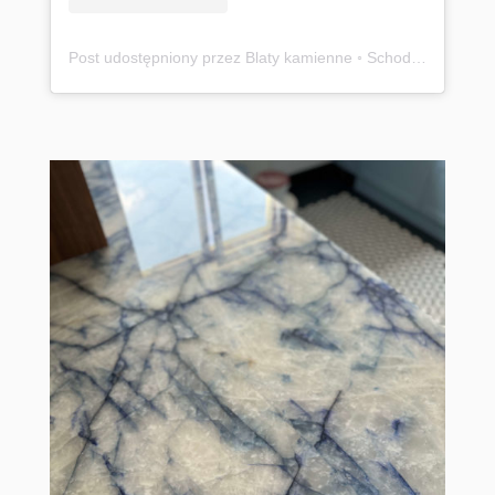
Post udostępniony przez Blaty kamienne ◦ Schody ◦ Parapety ◦ Warszawa ◦ Cała Polska (@onyxdl_uslugikamieniarskie)